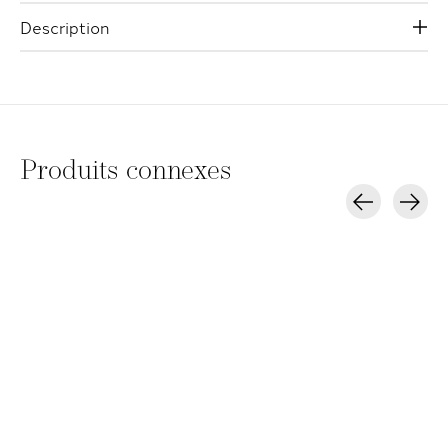
Description
Produits connexes
Carousel items
Chado Poudre HD
Chado Palette de
Chado Ombr
Fixatrice Maquillage
Maquillage
Lumières Rec