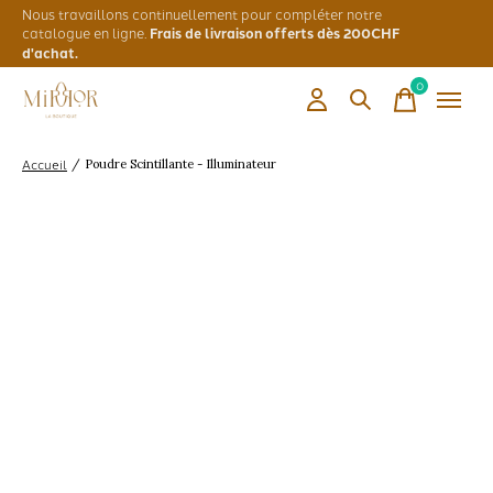
Nous travaillons continuellement pour compléter notre
catalogue en ligne.
Frais de livraison offerts dès 200CHF
d'achat.
0
items
Accueil
/
Poudre Scintillante - Illuminateur