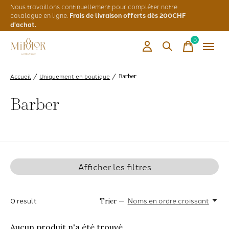
Nous travaillons continuellement pour compléter notre
catalogue en ligne.
Frais de livraison offerts dès 200CHF
d'achat.
0
items
Accueil
Uniquement en boutique
/
/
Barber
Barber
Afficher les filtres
0
result
Noms en ordre croissant
Trier —
Aucun produit n'a été trouvé...