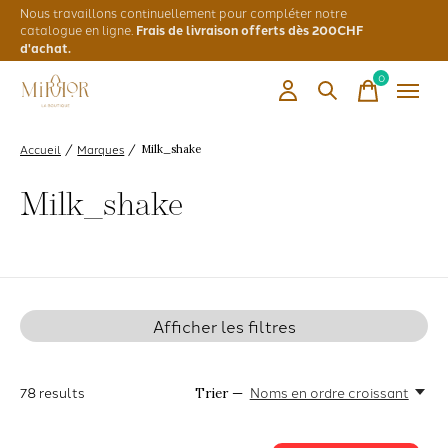
Nous travaillons continuellement pour compléter notre
catalogue en ligne.
Frais de livraison offerts dès 200CHF
d'achat.
0
items
Accueil
Marques
/
/
Milk_shake
Milk_shake
Afficher les filtres
78
results
Noms en ordre croissant
Trier —