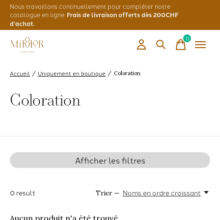
Nous travaillons continuellement pour compléter notre
catalogue en ligne.
Frais de livraison offerts dès 200CHF
d'achat.
0
items
Accueil
Uniquement en boutique
/
/
Coloration
Coloration
Afficher les filtres
0
result
Noms en ordre croissant
Trier —
Aucun produit n'a été trouvé...