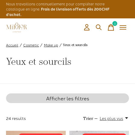
Nous travaillons continuellement pour compléter notre
catalogue en ligne.
Frais de livraison offerts dès 200CHF
d'achat.
0
items
Accueil
Cosmetic
Make up
/
/
/
Yeux et sourcils
Yeux et sourcils
Afficher les filtres
24
results
Les plus vus
Trier —