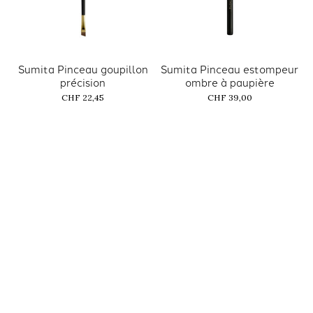
Sumita Pinceau goupillon
Sumita Pinceau estompeur
précision
ombre à paupière
CHF 22,45
CHF 39,00
Sumita Pinceau Eyeliner
In Lei Solo Bol
gel
CHF 28,50
CHF 22,45