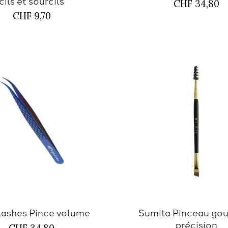
cils et sourcils
CHF 34,80
CHF 9,70
 lashes Pince volume
Sumita Pinceau gou
précision