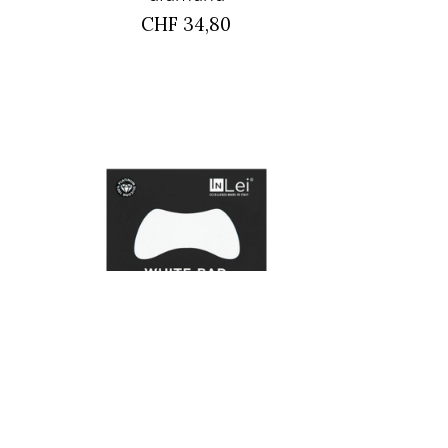
CHF 34,80
In Lei White Pad
CHF 45,60