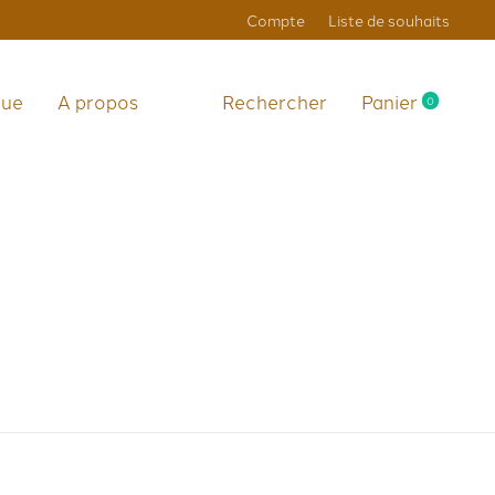
Compte
Liste de souhaits
que
A propos
Rechercher
Panier
0
items