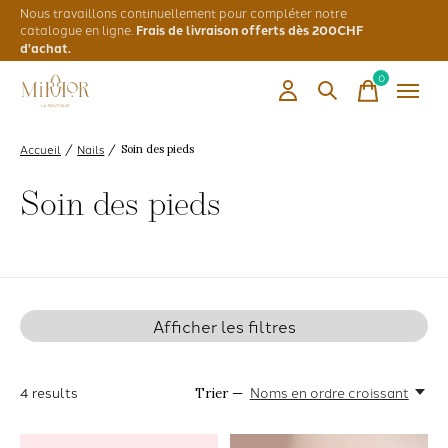
Nous travaillons continuellement pour compléter notre
catalogue en ligne.
Frais de livraison offerts dès 200CHF
d'achat.
0
items
Accueil
Nails
/
/
Soin des pieds
Soin des pieds
Afficher les filtres
4
results
Noms en ordre croissant
Trier —