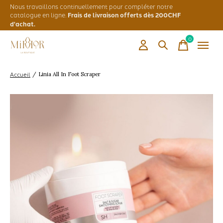
Nous travaillons continuellement pour compléter notre
catalogue en ligne.
Frais de livraison offerts dès 200CHF
d'achat.
0
items
Accueil
/
Linia All In Foot Scraper
Slideshow Items