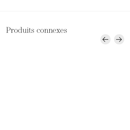
Produits connexes
Carousel items
Depot no. 603 liquid
hand soap - cajeput
& myrtle
CHF 19,30