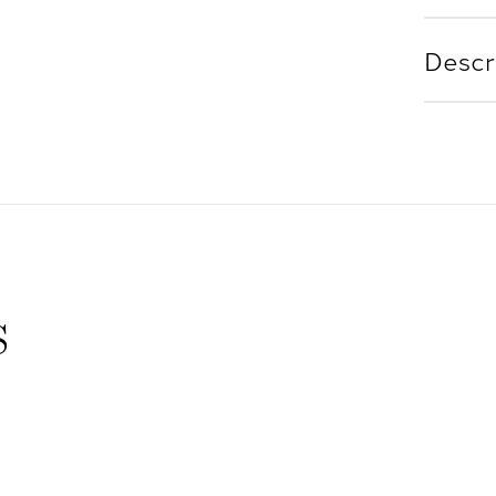
Descr
s