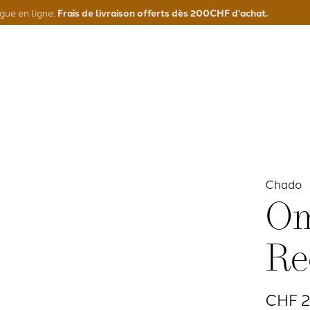
Frais de livraison offerts dès 200CHF d'achat.
gue en ligne.
Chado
Om
Re
CHF 