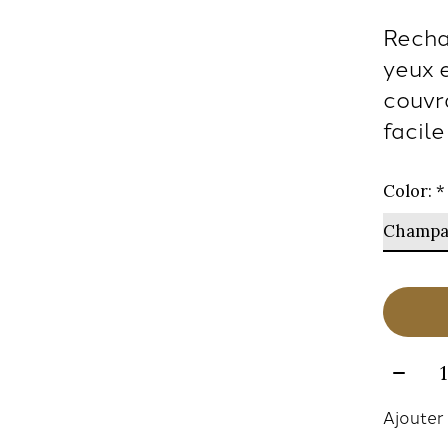
Rechar
yeux e
couvr
facile
Color:
*
Quanti
Ajouter 