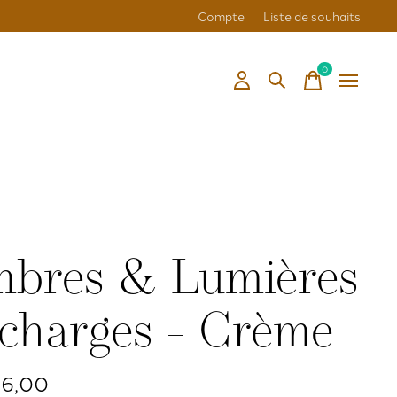
Compte
Liste de souhaits
0
items
bres & Lumières
charges - Crème
26,00