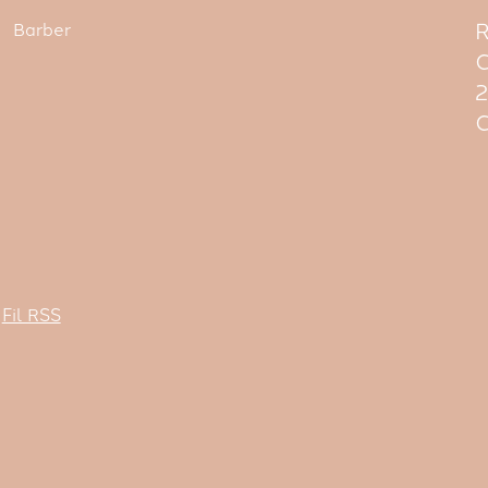
R
Barber
C
C
Fil RSS