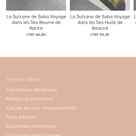
La Sultane de Saba Voyage
La Sultane de Saba Voyage
dans les îles Beurre de
dans les îles Huile de
Karité
Beauté
CHF 66,80
CHF 59,35
Service client
Conditions générales
Modes de paiement
Clause de non-responsabilité
Frais d'envoi
Expédition et retours
Utilisation des Cookies