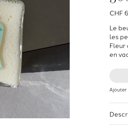
CHF 
Le be
les p
Fleur 
en va
Ajouter 
Descr