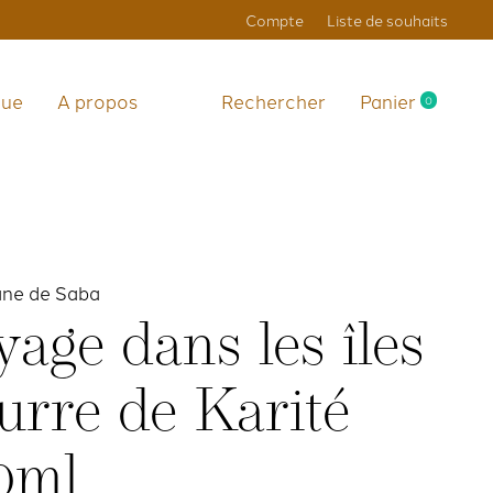
Compte
Liste de souhaits
que
A propos
Rechercher
Panier
0
items
ane de Saba
yage dans les îles
urre de Karité
0ml