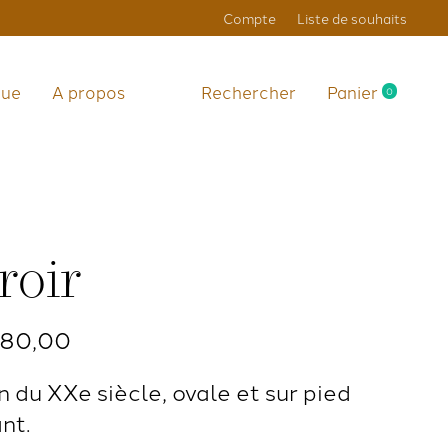
Compte
Liste de souhaits
que
A propos
Rechercher
Panier
0
items
roir
180,00
 du XXe siècle, ovale et sur pied
nt.