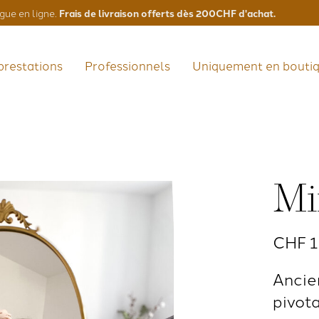
Frais de livraison offerts dès 200CHF d'achat.
gue en ligne.
prestations
Professionnels
Uniquement en bouti
Mi
CHF 
Ancien
pivota