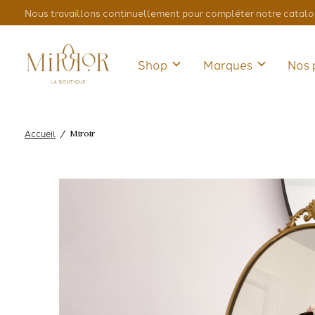
Nous travaillons continuellement pour compléter notre catalo
Shop
Marques
Nos 
Accueil
/
Miroir
Slideshow Items