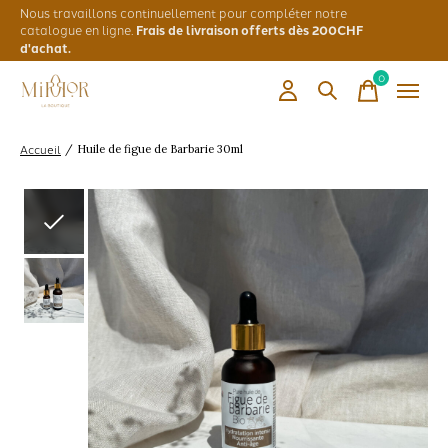
Nous travaillons continuellement pour compléter notre
catalogue en ligne.
Frais de livraison offerts dès 200CHF
d'achat.
0
items
Accueil
/
Huile de figue de Barbarie 30ml
Slideshow Items