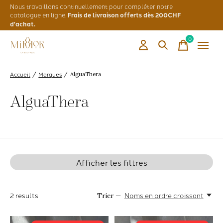
Nous travaillons continuellement pour compléter notre
catalogue en ligne.
Frais de livraison offerts dès 200CHF
d'achat.
0
items
Accueil
Marques
/
/
AlguaThera
AlguaThera
Afficher les filtres
2
results
Noms en ordre croissant
Trier —