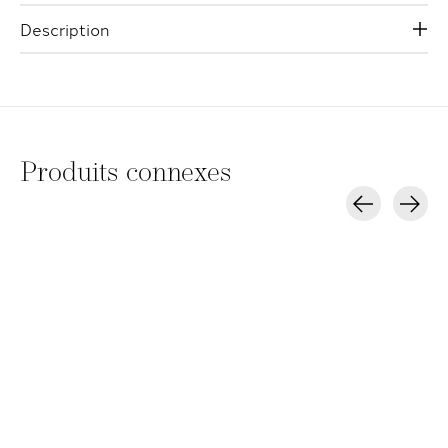
Description
Produits connexes
Carousel items
Milk_shake Make my
Milk_shake Make my
Milk_shake M