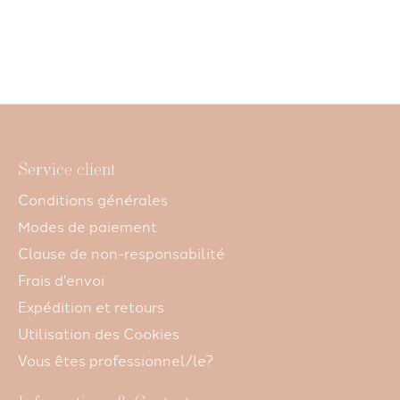
day Whipped Cream
day Masque
day Masque B
Mousse sans rinçage
Nourrissant Intensif
6x 3ml
CHF 35,25
CHF 7,50
CHF 26,2
Service client
Conditions générales
Modes de paiement
Clause de non-responsabilité
Frais d'envoi
Expédition et retours
Utilisation des Cookies
Vous êtes professionnel/le?