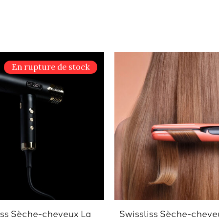
En rupture de stock
iss Sèche-cheveux La
Swissliss Sèche-cheveu