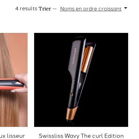
4
results
Noms en ordre croissant
Trier —
x lisseur
Swissliss Wavy The curl Edition