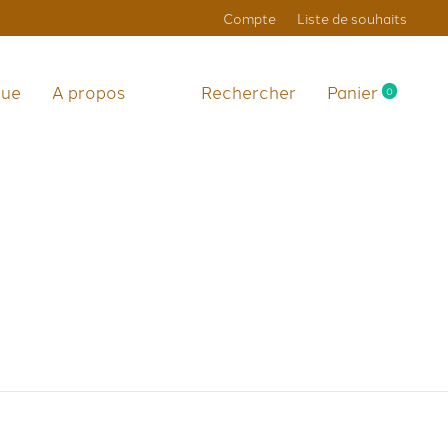
Compte
Liste de souhaits
que
A propos
Rechercher
Panier
0
items