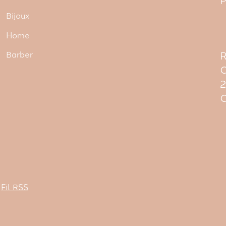
Bijoux
Home
R
Barber
C
C
Fil RSS