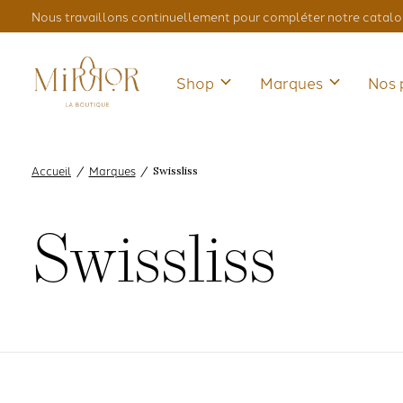
Nous travaillons continuellement pour compléter notre catalo
Shop
Marques
Nos 
Accueil
Marques
/
/
Swissliss
Swissliss