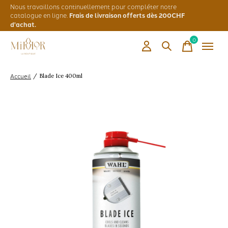
Nous travaillons continuellement pour compléter notre
catalogue en ligne.
Frais de livraison offerts dès 200CHF
d'achat.
0
items
Accueil
/
Blade Ice 400ml
Slideshow Items