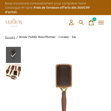
Nous travaillons continuellement pour compléter notre
catalogue en ligne.
Frais de livraison offerts dès 200CHF
d'achat.
0
items
Accueil
/
Brosse Paddle NanoThermic - Ceramic - Ion
Slideshow Items