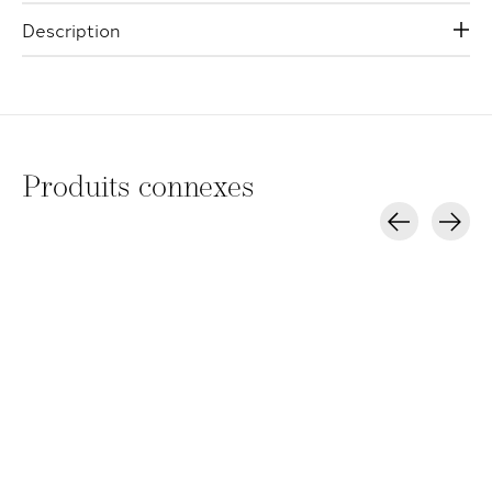
Description
Produits connexes
Carousel items
L'Oréal Majirel
L'Oréal Majiblond &
Majirel High Lift