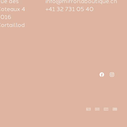
ue des
info@mirrorlaboutique.ch
oteaux 4
+41 32 731 05 40
2016
ortaillod