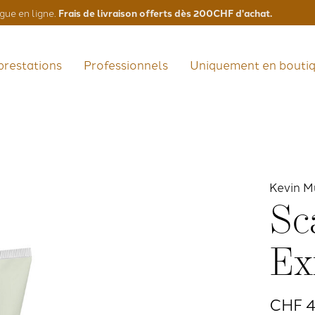
Frais de livraison offerts dès 200CHF d'achat.
gue en ligne.
prestations
Professionnels
Uniquement en bouti
Kevin M
Sc
Ex
CHF 