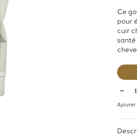
Ce go
pour 
cuir c
santé
cheve
Quanti
Ajouter 
Descr