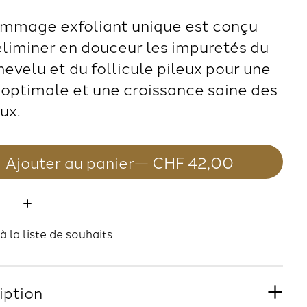
mmage exfoliant unique est conçu
éliminer en douceur les impuretés du
hevelu et du follicule pileux pour une
 optimale et une croissance saine des
ux.
Ajouter au panier
— CHF 42,00
té:
à la liste de souhaits
iption