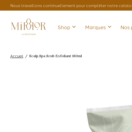
Nous travaillons continuellement pour compléter notre catalo
Shop
Marques
Nos 
Accueil
/
Scalp.Spa Scub Exfoliant 180ml
Slideshow Items