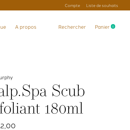
Compte
Liste de souhaits
que
A propos
Rechercher
Panier
0
items
urphy
alp.Spa Scub
foliant 180ml
42,00