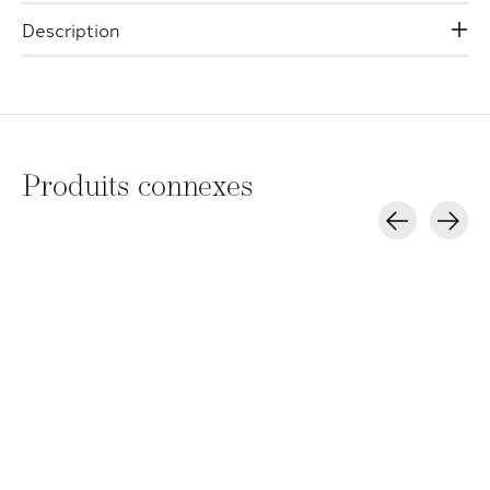
Description
Produits connexes
Carousel items
Roverhair Activator
Roverhair Activator
Roverhair Act
10vol 3%
20vol 6%
30vol 9