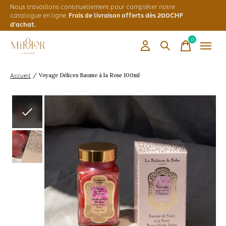
Nous travaillons continuellement pour compléter notre
catalogue en ligne.
Frais de livraison offerts dès 200CHF
d'achat.
0
items
Accueil
/
Voyage Délices Baume à la Rose 100ml
Slideshow Items