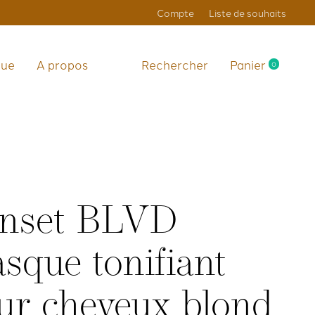
Compte
Liste de souhaits
que
A propos
Rechercher
Panier
0
items
nset BLVD
sque tonifiant
ur cheveux blond