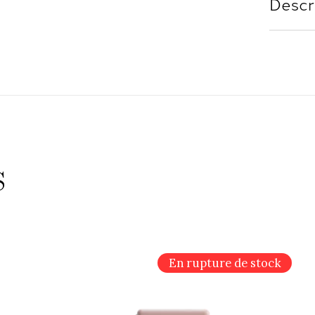
Descr
s
En rupture de stock