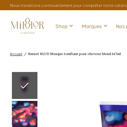
Nous travaillons continuellement pour compléter notre catalo
Shop
Marques
Nos 
Accueil
/
Sunset BLVD Masque tonifiant pour cheveux blond 147ml
Slideshow Items