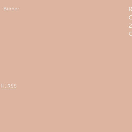
R
Barber
C
C
Fil RSS