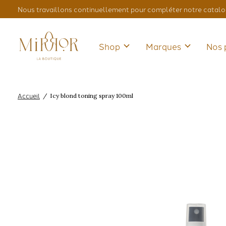
Nous travaillons continuellement pour compléter notre catalo
Shop
Marques
Nos 
Accueil
/
Icy blond toning spray 100ml
Slideshow Items