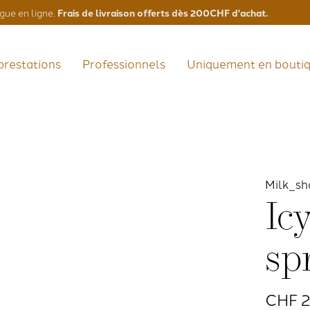
Frais de livraison offerts dès 200CHF d'achat.
gue en ligne.
prestations
Professionnels
Uniquement en bouti
Milk_sh
Ic
sp
CHF 2