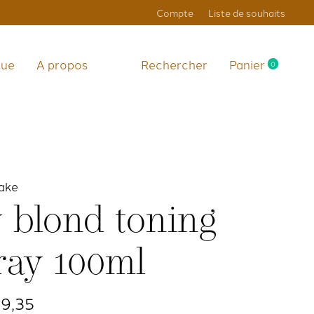
Compte
Liste de souhaits
que
A propos
Rechercher
Panier
0
items
ake
y blond toning
ray 100ml
9,35