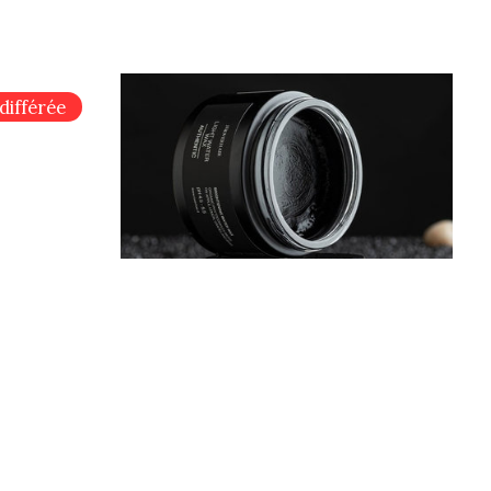
différée
airspray
Roverhair Authentic pâte d'argile
ng
matifiante