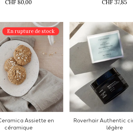
CHF 80,00
CHF 37,85
En rupture de stock
Ceramica Assiette en
Roverhair Authentic cir
céramique
légère