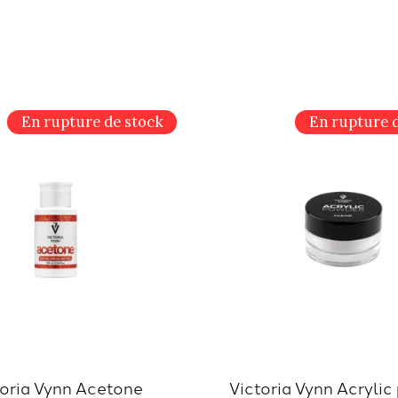
En rupture de stock
En rupture 
toria Vynn Acetone
Victoria Vynn Acryli