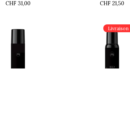
CHF 31,00
CHF 21,50
Livraison 
ir Authentic hairspray
Roverhair Authentic h
extra strong
volumizing stro