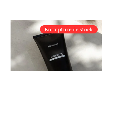
En rupture de stock
Roverhair Authentic gel fixant
Roverha
CHF 19,95