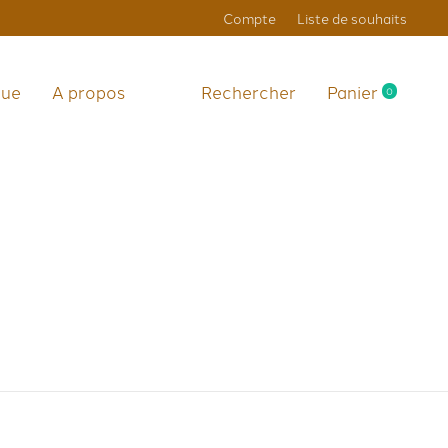
Compte
Liste de souhaits
que
A propos
Rechercher
Panier
0
items