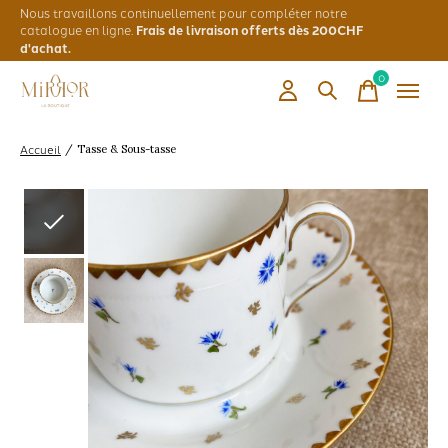
Nous travaillons continuellement pour compléter notre
catalogue en ligne.
Frais de livraison offerts dès 200CHF
d'achat.
0
items
Accueil
/
Tasse & Sous-tasse
Slideshow Items