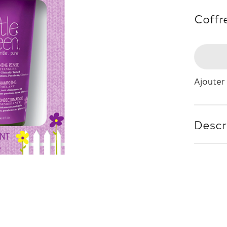
Coffr
Ajouter 
Descr