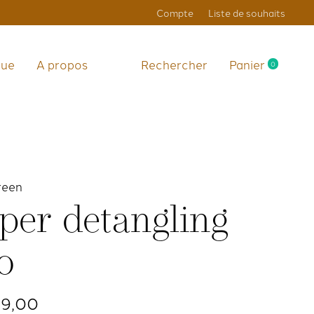
Compte
Liste de souhaits
que
A propos
Rechercher
Panier
0
items
reen
per detangling
o
39,00