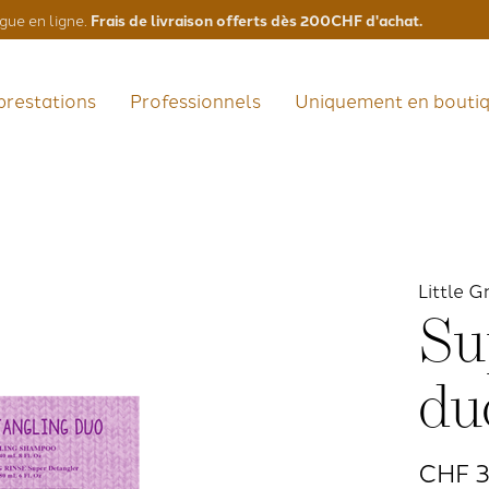
Frais de livraison offerts dès 200CHF d'achat.
gue en ligne.
prestations
Professionnels
Uniquement en bouti
Little G
Su
du
CHF 