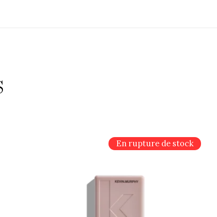
s
En rupture de stock