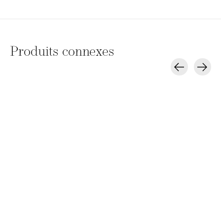
Produits connexes
Carousel items
Milk_shake Direct
Revlon Nutri Color
Revlon Nutri
Colour
mix
CHF 40,00
CHF 54,70
CHF 20,0