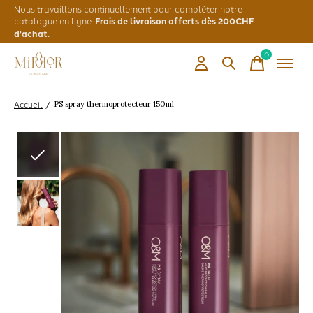
Nous travaillons continuellement pour compléter notre
catalogue en ligne.
Frais de livraison offerts dès 200CHF
d'achat.
0
items
Accueil
/
PS spray thermoprotecteur 150ml
Slideshow Items