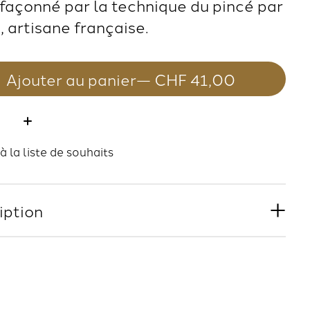
 façonné par la technique du pincé par
, artisane française.
Ajouter au panier
— CHF 41,00
té:
à la liste de souhaits
iption