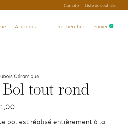
Compte
Liste de souhaits
que
A propos
Rechercher
Panier
0
items
Dubois Céramique
 Bol tout rond
41,00
e bol est réalisé entièrement à la