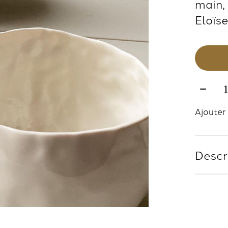
main,
Eloïse
Quanti
Ajouter 
Descr