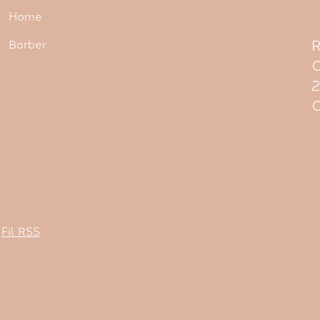
Home
R
Barber
C
C
Fil RSS