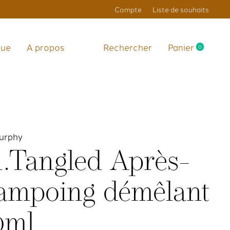
Compte
Liste de souhaits
que
A propos
Rechercher
Panier
0
items
urphy
.Tangled Après-
ampoing démêlant
0ml