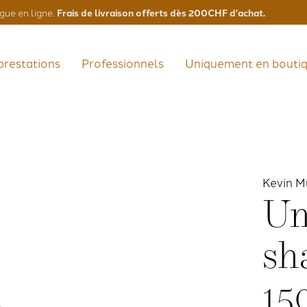
Frais de livraison offerts dès 200CHF d'achat.
gue en ligne.
prestations
Professionnels
Uniquement en bouti
Kevin M
Un
sh
15