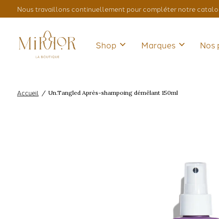
Nous travaillons continuellement pour compléter notre catalo
Shop
Marques
Nos 
Accueil
/
Un.Tangled Après-shampoing démêlant 150ml
Slideshow Items