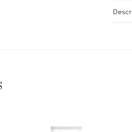
Descr
s