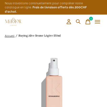
Nous travaillons continuellement pour compléter notre
catalogue en ligne.
Frais de livraison offerts dès 200CHF
d'achat.
0
items
Accueil
/
Staying.Alive Brume Légère 150ml
Slideshow Items