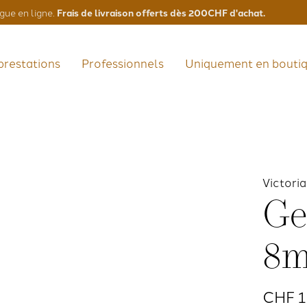
Frais de livraison offerts dès 200CHF d'achat.
gue en ligne.
prestations
Professionnels
Uniquement en bouti
Victori
Ge
8m
CHF 1