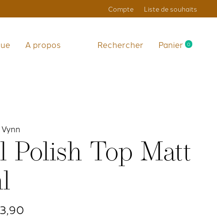
Compte
Liste de souhaits
que
A propos
Rechercher
Panier
0
items
a Vynn
l Polish Top Matt
l
3,90