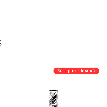
s
En rupture de stock