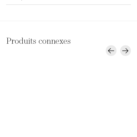
Produits connexes
Carousel items
Gamma Più Fers à
Gamma Più Fers à
Gamma Più F
lisser professionnels
lisser professionnels
lisser profess
DONNA +
DONNA + GLAMOUR
RAINBOW MIN