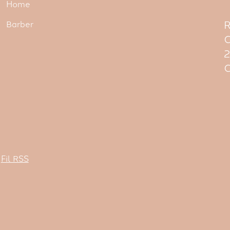
Home
R
Barber
C
C
Fil RSS