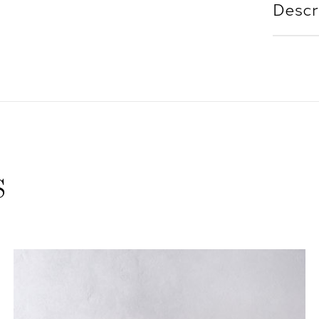
Descr
s