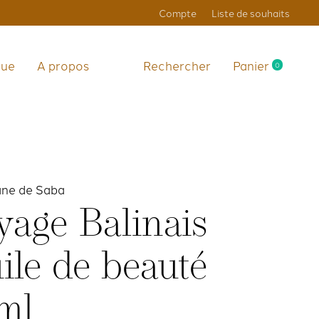
Compte
Liste de souhaits
que
A propos
Rechercher
Panier
0
items
ane de Saba
yage Balinais
ile de beauté
ml