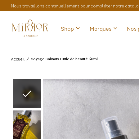
Nous travaillons continuellement pour compléter notre catalo
Shop
Marques
Nos 
Accueil
/
Voyage Balinais Huile de beauté 50ml
Slideshow Items