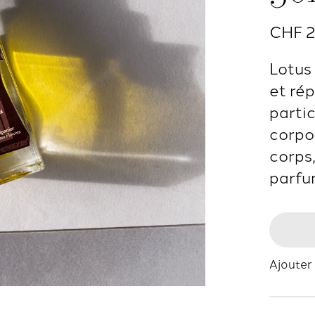
CHF 
Lotus
et rép
parti
corpo
corps,
parfu
Ajouter 