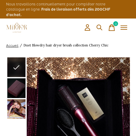
Nous travaillons continuellement pour compléter notre
catalogue en ligne.
Frais de livraison offerts dès 200CHF
d'achat.
0
items
Accueil
/
Duet Blowdry hair dryer brush collection Cherry Chic
Slideshow Items