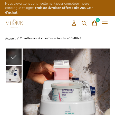
Nous travaillons continuellement pour compléter notre
catalogue en ligne.
Frais de livraison offerts dès 200CHF
d'achat.
0
items
Accueil
/
Chauffe-cire et chauffe-cartouche 400-110ml
Slideshow Items