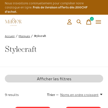
Nous travaillons continuellement pour compléter notre
catalogue en ligne.
Frais de livraison offerts dès 200CHF
d'achat.
0
items
Accueil
Marques
/
/
Stylecraft
Stylecraft
Afficher les filtres
9
results
Noms en ordre croissant
Trier —