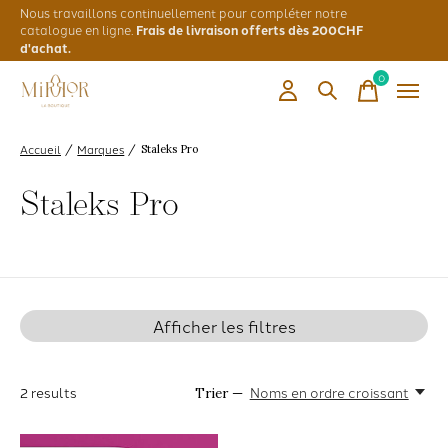
Nous travaillons continuellement pour compléter notre
catalogue en ligne.
Frais de livraison offerts dès 200CHF
d'achat.
0
items
Accueil
Marques
/
/
Staleks Pro
Staleks Pro
Afficher les filtres
2
results
Noms en ordre croissant
Trier —