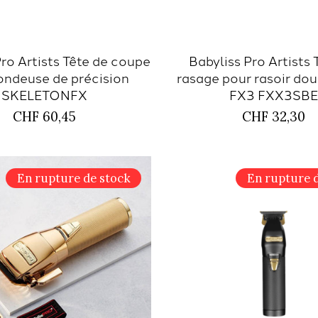
Pro Artists Tête de coupe
Babyliss Pro Artists 
ondeuse de précision
rasage pour rasoir doub
SKELETONFX
FX3 FXX3SB
CHF 60,45
CHF 32,30
En rupture de stock
En rupture 