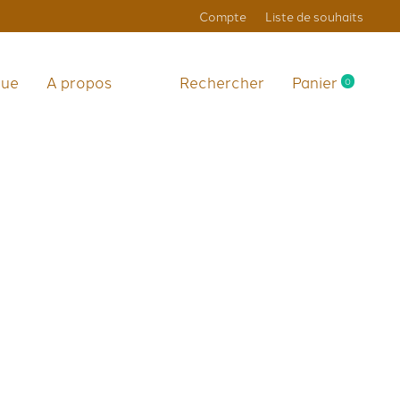
Compte
Liste de souhaits
que
A propos
Rechercher
Panier
0
items