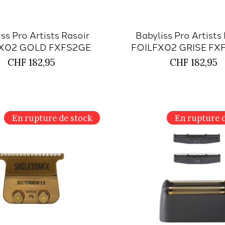
ss Pro Artists Rasoir
Babyliss Pro Artists
X02 GOLD FXFS2GE
FOILFX02 GRISE FX
CHF 182,95
CHF 182,95
En rupture de stock
En rupture 