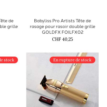
Tête de
Babyliss Pro Artists Tête de
le grille
rasage pour rasoir double grille
E
GOLDFX FOILFX02
CHF 40,25
de stock
En rupture de stock