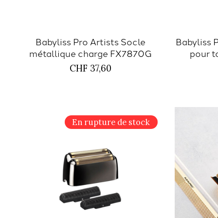
Babyliss Pro Artists Socle
Babyliss 
métallique charge FX7870G
pour t
CHF 37,60
En rupture de stock