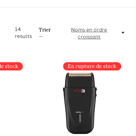
14
Noms en ordre
Trier
results
croissant
—
de stock
En rupture de stock