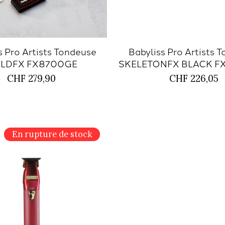
s Pro Artists Tondeuse
Babyliss Pro Artists 
LDFX FX8700GE
SKELETONFX BLACK F
CHF 279,90
CHF 226,05
En rupture de stock